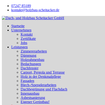
07247 85189
kontakt@holzbau-scheitacker.de
Startseite
Unternehmen
Kontakt
Zertifikate
Jobs
Leistungen
Zimmererarbeiten
Dämmung
Holzrahmenbau
Bedachungen
Dachfenster
Carport, Pergola und Terrasse
Holz in der Denkmalpflege
Fassaden
Blech-/Spenglerarbeiten
Dachbegrünung und Flachdach
Innenausbau
Asbestsanierung
Eigener Gerüstbau!